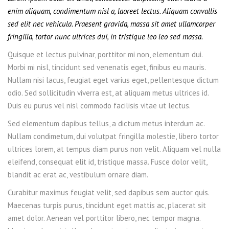
enim aliquam, condimentum nisl a, laoreet lectus. Aliquam convallis
sed elit nec vehicula. Praesent gravida, massa sit amet ullamcorper
fringilla, tortor nunc ultrices dui, in tristique leo leo sed massa.
Quisque et lectus pulvinar, porttitor mi non, elementum dui.
Morbi mi nisl, tincidunt sed venenatis eget, finibus eu mauris.
Nullam nisi lacus, feugiat eget varius eget, pellentesque dictum
odio. Sed sollicitudin viverra est, at aliquam metus ultrices id.
Duis eu purus vel nisl commodo facilisis vitae ut lectus.
Sed elementum dapibus tellus, a dictum metus interdum ac.
Nullam condimetum, dui volutpat fringilla molestie, libero tortor
ultrices lorem, at tempus diam purus non velit. Aliquam vel nulla
eleifend, consequat elit id, tristique massa. Fusce dolor velit,
blandit ac erat ac, vestibulum ornare diam.
Curabitur maximus feugiat velit, sed dapibus sem auctor quis.
Maecenas turpis purus, tincidunt eget mattis ac, placerat sit
amet dolor. Aenean vel porttitor libero, nec tempor magna.