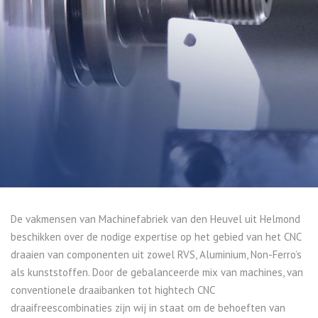
De vakmensen van Machinefabriek van den Heuvel uit Helmond
beschikken over de nodige expertise op het gebied van het CNC
draaien van componenten uit zowel RVS, Aluminium, Non-Ferro’s
als kunststoffen. Door de gebalanceerde mix van machines, van
conventionele draaibanken tot hightech CNC
draaifreescombinaties zijn wij in staat om de behoeften van