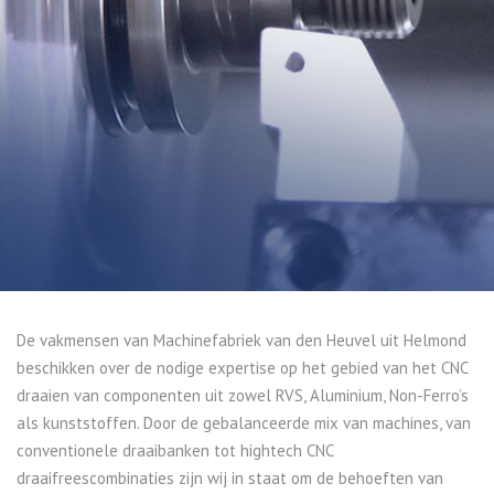
De vakmensen van Machinefabriek van den Heuvel uit Helmond
beschikken over de nodige expertise op het gebied van het CNC
draaien van componenten uit zowel RVS, Aluminium, Non-Ferro’s
als kunststoffen. Door de gebalanceerde mix van machines, van
conventionele draaibanken tot hightech CNC
draaifreescombinaties zijn wij in staat om de behoeften van