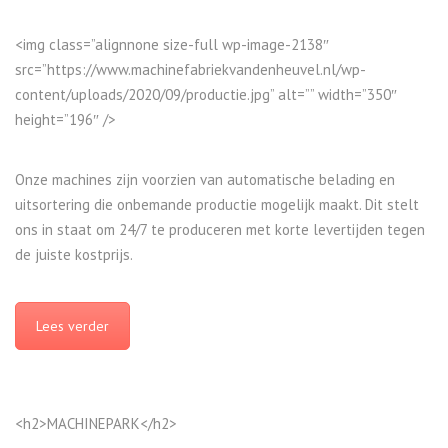
<img class=”alignnone size-full wp-image-2138″
src=”https://www.machinefabriekvandenheuvel.nl/wp-
content/uploads/2020/09/productie.jpg” alt=”” width=”350″
height=”196″ />
Onze machines zijn voorzien van automatische belading en
uitsortering die onbemande productie mogelijk maakt. Dit stelt
ons in staat om 24/7 te produceren met korte levertijden tegen
de juiste kostprijs.
Lees verder
<h2>MACHINEPARK</h2>