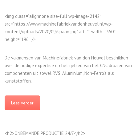
<img class=”alignnone size-full wp-image-2142″
src=”https://www.machinefabriekvandenheuvel.nl/wp-
content/uploads/2020/09/spaan.jpg” alt=”” width=”350″
height=”196″ />
De vakmensen van Machinefabriek van den Heuvel beschikken
over de nodige expertise op het gebied van het CNC draaien van
componenten uit zowel RVS, Aluminium, Non-Ferro’s als
kunststoffen.
Lees verder
<h2>ONBEMANDE PRODUCTIE 24/7</h2>