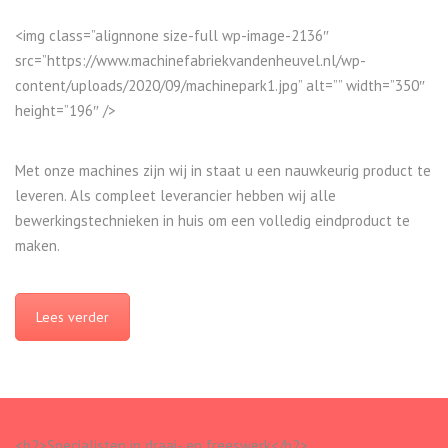
<img class=”alignnone size-full wp-image-2136″
src=”https://www.machinefabriekvandenheuvel.nl/wp-
content/uploads/2020/09/machinepark1.jpg” alt=”” width=”350″
height=”196″ />
Met onze machines zijn wij in staat u een nauwkeurig product te
leveren. Als compleet leverancier hebben wij alle
bewerkingstechnieken in huis om een volledig eindproduct te
maken.
Lees verder
<h2>Specialisten in draai- en freeswerk</h2>