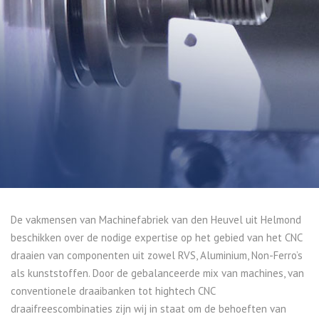
De vakmensen van Machinefabriek van den Heuvel uit Helmond
beschikken over de nodige expertise op het gebied van het CNC
draaien van componenten uit zowel RVS, Aluminium, Non-Ferro’s
als kunststoffen. Door de gebalanceerde mix van machines, van
conventionele draaibanken tot hightech CNC
draaifreescombinaties zijn wij in staat om de behoeften van